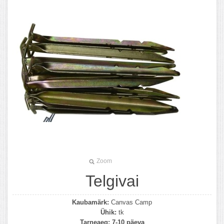
Zoom
Telgivai
Kaubamärk:
Canvas Camp
Ühik:
tk
Tarneaeg:
7-10 päeva