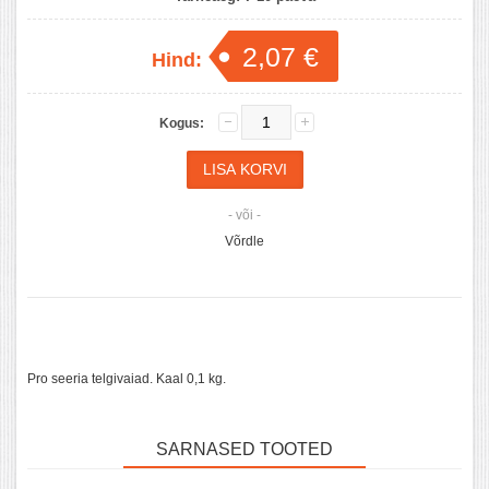
2,07 €
Hind:
Kogus:
- või -
Võrdle
Pro seeria telgivaiad. Kaal 0,1 kg.
SARNASED TOOTED