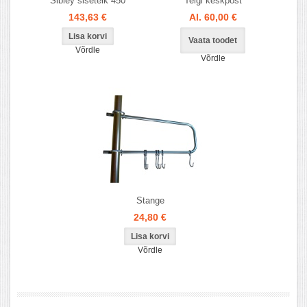
Sibley sisetelk 450
Telgi keskpost
143,63 €
Al. 60,00 €
Vaata toodet
Võrdle
Võrdle
Stange
24,80 €
Võrdle