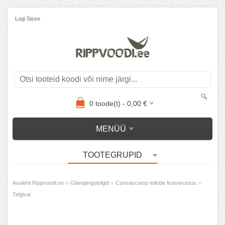
Logi Sisse
0
toode(t) -
0,00
€
MENÜÜ
TOOTEGRUPID
»
»
»
Avaleht Rippvoodi.ee
Glämpingutelgid
Canvascamp telkide lisavarustus
Telgivai